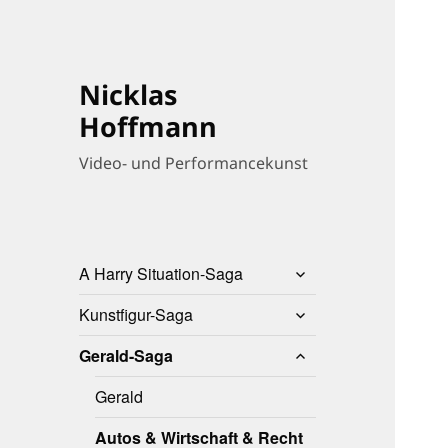
Nicklas
Hoffmann
Video- und Performancekunst
untermenü
A Harry Situation-Saga
anzeigen
untermenü
Kunstfigur-Saga
anzeigen
untermenü
Gerald-Saga
anzeigen
Gerald
Autos & Wirtschaft & Recht